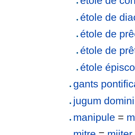
étole de co
étole de dia
étole de pr
étole de prê
étole épisc
gants pontifi
jugum domini 
manipule
=
m
mitre
=
mijter