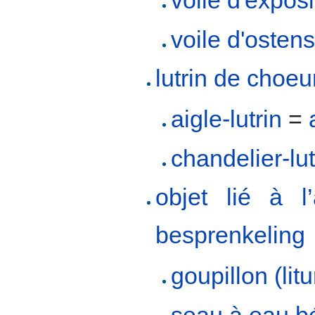
voile d'exposi
voile d'ostens
lutrin de choeu
aigle-lutrin
=
chandelier-lut
objet lié à l’
besprenkeling
goupillon (litu
seau à eau b