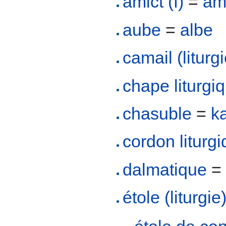
amict (f)
=
ami
aube
=
albe
camail (liturgi
chape liturgi
chasuble
=
ka
cordon liturg
dalmatique
étole (liturgie