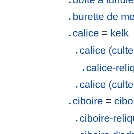
burette de m
calice
=
kelk
calice (cult
calice-reli
calice (culte
ciboire
=
cibo
ciboire-reli