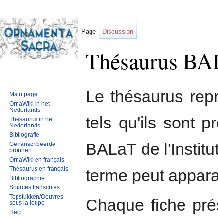
Page
Discussion
Thésaurus BA
Jump to:
navigation
,
search
Le thésaurus repr
Main page
OrnaWiki in het
Nederlands
tels qu'ils sont
Thesaurus in het
Nederlands
Bibliografie
BALaT de l'Institu
Getranscribeerde
bronnen
OrnaWiki en français
Thésaurus en français
terme peut apparaît
Bibliographie
Sources transcrites
Topstukken/Oeuvres
Chaque fiche pré
sous la loupe
Help