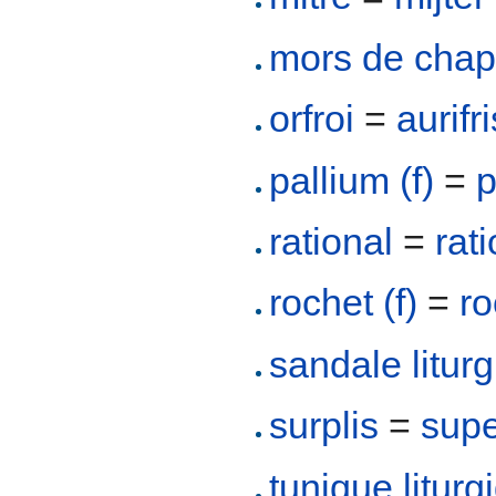
mors de cha
orfroi
=
aurifr
pallium (f)
=
p
rational
=
rat
rochet (f)
=
ro
sandale litur
surplis
=
supe
tunique liturg