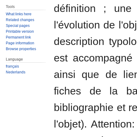
définition ; une
Tools
What links here
Related changes
l'évolution de l'o
Special pages
Printable version
Permanent link
description typol
Page information
Browse properties
est accompagné d'
Language
français
ainsi que de lie
Nederlands
fiches de la b
bibliographie et 
l'objet). Attentio