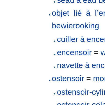
objet lié à l’
bewierooking
cuiller à enc
encensoir
=
w
navette à en
ostensoir
=
mo
ostensoir-cyl
ostensoir-sole