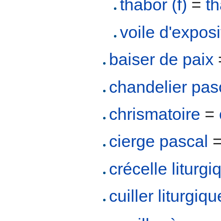
thabor (f)
=
th
voile d'exposi
baiser de paix
chandelier pas
chrismatoire
=
cierge pascal
crécelle liturgi
cuiller liturgiqu