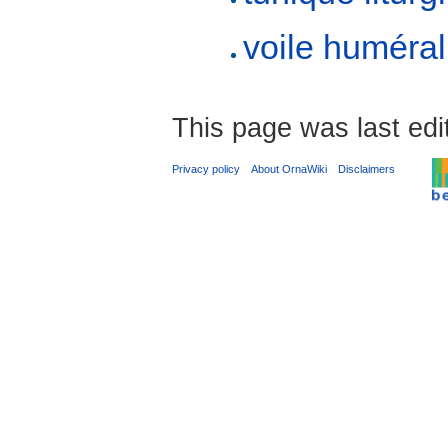
voile huméral
This page was last ed
Privacy policy
About OrnaWiki
Disclaimers