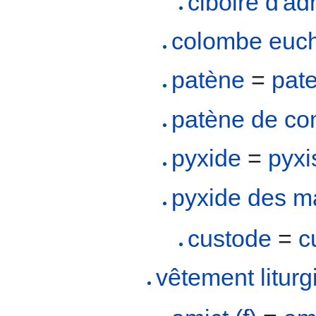
ciboire d'ad
colombe euch
patène
=
pat
patène de c
pyxide
=
pyxi
pyxide des m
custode
=
c
vêtement liturg