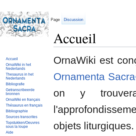
Page
Discussion
Accueil
Aller à :
navigation
,
rechercher
OrnaWiki est co
Accueil
OrnaWiki in het
Nederlands
Ornamenta Sacra
Thesaurus in het
Nederlands
Bibliografie
on y trouver
Getranscribeerde
bronnen
OrnaWiki en français
Thésaurus en français
l'approfondisse
Bibliographie
Sources transcrites
objets liturgiques.
Topstukken/Oeuvres
sous la loupe
Aide