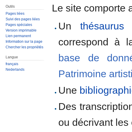
Le site comporte a
Outils
Pages liées
Suivi des pages liées
Un
thésaurus
d
Pages spéciales
Version imprimable
Lien permanent
correspond à l
Information sur la page
Chercher les propriétés
base de donné
Langue
français
Nederlands
Patrimoine artis
Une
bibliograph
Des transcripti
ou décrivant les 